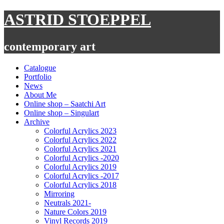
Skip
ASTRID STOEPPEL
to
content
contemporary art
Catalogue
Portfolio
News
About Me
Online shop – Saatchi Art
Online shop – Singulart
Archive
Colorful Acrylics 2023
Colorful Acrylics 2022
Colorful Acrylics 2021
Colorful Acrylics -2020
Colorful Acrylics 2019
Colorful Acrylics -2017
Colorful Acrylics 2018
Mirroring
Neutrals 2021-
Nature Colors 2019
Vinyl Records 2019