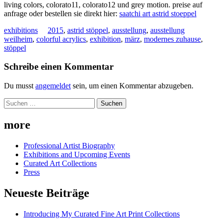
living colors, colorato11, colorato12 und grey motion. preise auf
anfrage oder bestellen sie direkt hier:
saatchi art astrid stoeppel
exhibitions
2015
,
astrid stöppel
,
ausstellung
,
ausstellung
weilheim
,
colorful acrylics
,
exhibition
,
märz
,
modernes zuhause
,
stöppel
Schreibe einen Kommentar
Du musst
angemeldet
sein, um einen Kommentar abzugeben.
Suchen
nach:
more
Professional Artist Biography
Exhibitions and Upcoming Events
Curated Art Collections
Press
Neueste Beiträge
Introducing My Curated Fine Art Print Collections