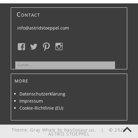
Contact
info@astridstoeppel.com
Suchen
nach:
more
Datenschutzerklärung
Impressum
Cookie-Richtlinie (EU)
Theme: Gray Whale by
basilosaur.us
.
|
© 2026
ASTRID STOEPPEL