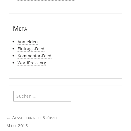
Meta
Anmelden
Eintrags-Feed
Kommentar-Feed
WordPress.org
Suchen
nach:
Post
←
Ausstellung bei Stöppel
navigation
März 2015