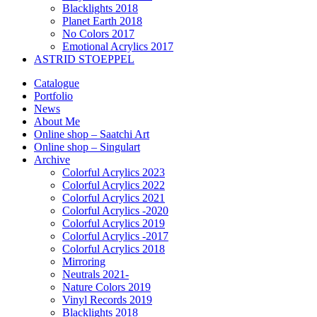
Blacklights 2018
Planet Earth 2018
No Colors 2017
Emotional Acrylics 2017
ASTRID STOEPPEL
Catalogue
Portfolio
News
About Me
Online shop – Saatchi Art
Online shop – Singulart
Archive
Colorful Acrylics 2023
Colorful Acrylics 2022
Colorful Acrylics 2021
Colorful Acrylics -2020
Colorful Acrylics 2019
Colorful Acrylics -2017
Colorful Acrylics 2018
Mirroring
Neutrals 2021-
Nature Colors 2019
Vinyl Records 2019
Blacklights 2018