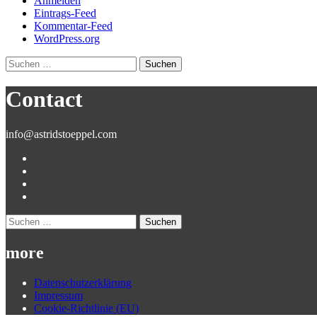
Anmelden
Eintrags-Feed
Kommentar-Feed
WordPress.org
Suchen
nach:
Contact
info@astridstoeppel.com
Suchen
nach:
more
Datenschutzerklärung
Impressum
Cookie-Richtlinie (EU)