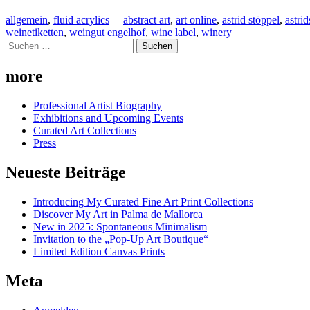
allgemein
,
fluid acrylics
abstract art
,
art online
,
astrid stöppel
,
astri
weinetiketten
,
weingut engelhof
,
wine label
,
winery
Suchen
nach:
more
Professional Artist Biography
Exhibitions and Upcoming Events
Curated Art Collections
Press
Neueste Beiträge
Introducing My Curated Fine Art Print Collections
Discover My Art in Palma de Mallorca
New in 2025: Spontaneous Minimalism
Invitation to the „Pop-Up Art Boutique“
Limited Edition Canvas Prints
Meta