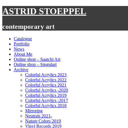
Skip
ASTRID STOEPPEL
to
content
contemporary art
Catalogue
Portfolio
News
About Me
Online shop – Saatchi Art
Online shop – Singulart
Archive
Colorful Acrylics 2023
Colorful Acrylics 2022
Colorful Acrylics 2021
Colorful Acrylics -2020
Colorful Acrylics 2019
Colorful Acrylics -2017
Colorful Acrylics 2018
Mirroring
Neutrals 2021-
Nature Colors 2019
Vinyl Records 2019