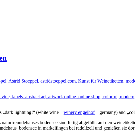
ten
ngs „dark lightning!“ (white wine –
winery engelhof
– germany) and „colo
s naturfreundehauses bodensee sind fertig abgefüllt. auf den weinetiket
eundehaus bodensee in markelfingen bei radolfzell und genießen sie dort