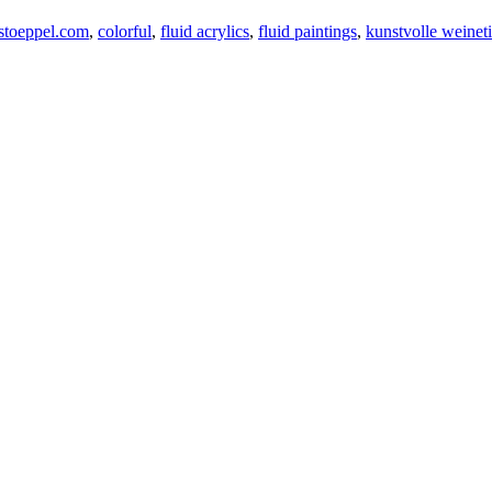
dstoeppel.com
,
colorful
,
fluid acrylics
,
fluid paintings
,
kunstvolle weineti