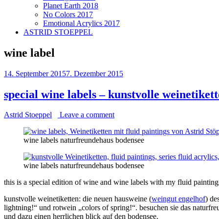
Planet Earth 2018
No Colors 2017
Emotional Acrylics 2017
ASTRID STOEPPEL
wine label
14. September 2015
7. Dezember 2015
special wine labels – kunstvolle weinetiket
Astrid Stoeppel
Leave a comment
wine labels naturfreundehaus bodensee
wine labels naturfreundehaus bodensee
this is a special edition of wine and wine labels with my fluid painti
kunstvolle weinetiketten: die neuen hausweine (
weingut engelhof
) de
lightning!“ und rotwein „colors of spring!“. besuchen sie das naturfr
und dazu einen herrlichen blick auf den bodensee.