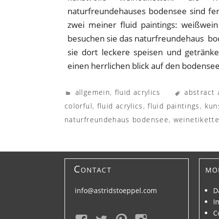
naturfreundehauses bodensee sind fert
zwei meiner fluid paintings: weißwein 
besuchen sie das naturfreundehaus bod
sie dort leckere speisen und getränke
einen herrlichen blick auf den bodensee
allgemein
,
fluid acrylics
abstract 
colorful
,
fluid acrylics
,
fluid paintings
,
kun
naturfreundehaus bodensee
,
weinetikett
Contact
mo
info@astridstoeppel.com
D
I
C