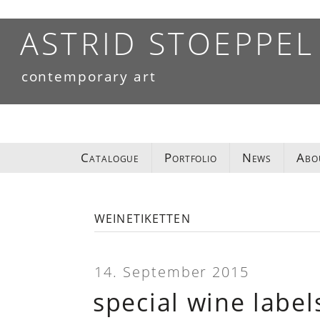
Skip
to
ASTRID STOEPPEL
content
contemporary art
Catalogue
Portfolio
News
Abo
weinetiketten
14. September 2015
special wine label