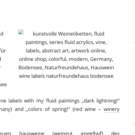
wine labels naturfreundehaus bodensee
see
ine labels with my fluid paintings „dark lightning!“
any) and „colors of spring!“ (red wine –
winery
 neuen hausweine (
weingut engelhof
) des