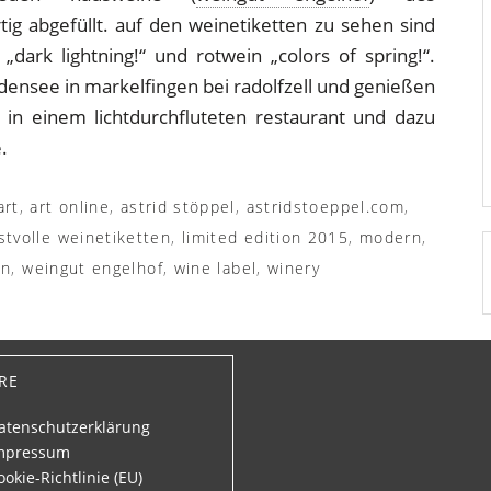
ig abgefüllt. auf den weinetiketten zu sehen sind
„dark lightning!“ und rotwein „colors of spring!“.
ensee in markelfingen bei radolfzell und genießen
 in einem lichtdurchfluteten restaurant und dazu
.
art
,
art online
,
astrid stöppel
,
astridstoeppel.com
,
stvolle weinetiketten
,
limited edition 2015
,
modern
,
en
,
weingut engelhof
,
wine label
,
winery
re
atenschutzerklärung
mpressum
ookie-Richtlinie (EU)