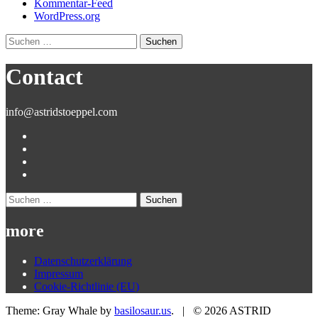
Kommentar-Feed
WordPress.org
Suchen
nach:
Contact
info@astridstoeppel.com
Suchen
nach:
more
Datenschutzerklärung
Impressum
Cookie-Richtlinie (EU)
Theme: Gray Whale by
basilosaur.us
.
|
© 2026 ASTRID