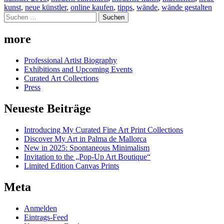
kunst
,
neue künstler
,
online kaufen
,
tipps
,
wände
,
wände gestalten
Suchen
nach:
more
Professional Artist Biography
Exhibitions and Upcoming Events
Curated Art Collections
Press
Neueste Beiträge
Introducing My Curated Fine Art Print Collections
Discover My Art in Palma de Mallorca
New in 2025: Spontaneous Minimalism
Invitation to the „Pop-Up Art Boutique“
Limited Edition Canvas Prints
Meta
Anmelden
Eintrags-Feed