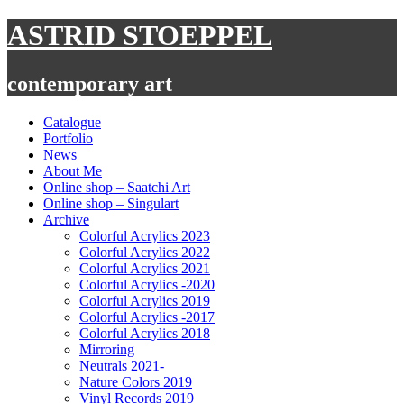
Skip
ASTRID STOEPPEL
to
content
contemporary art
Catalogue
Portfolio
News
About Me
Online shop – Saatchi Art
Online shop – Singulart
Archive
Colorful Acrylics 2023
Colorful Acrylics 2022
Colorful Acrylics 2021
Colorful Acrylics -2020
Colorful Acrylics 2019
Colorful Acrylics -2017
Colorful Acrylics 2018
Mirroring
Neutrals 2021-
Nature Colors 2019
Vinyl Records 2019