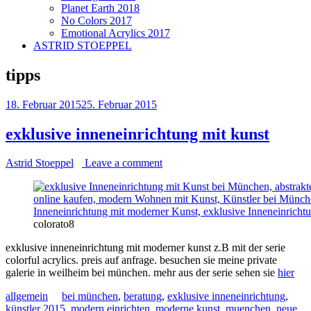
Planet Earth 2018
No Colors 2017
Emotional Acrylics 2017
ASTRID STOEPPEL
tipps
18. Februar 2015
25. Februar 2015
exklusive inneneinrichtung mit kunst
Astrid Stoeppel
Leave a comment
colorato8
exklusive inneneinrichtung mit moderner kunst z.B mit der serie
colorful acrylics. preis auf anfrage. besuchen sie meine private
galerie in weilheim bei münchen. mehr aus der serie sehen sie
hier
allgemein
bei münchen
,
beratung
,
exklusive inneneinrichtung
,
künstler 2015
,
modern einrichten
,
moderne kunst
,
muenchen
,
neue