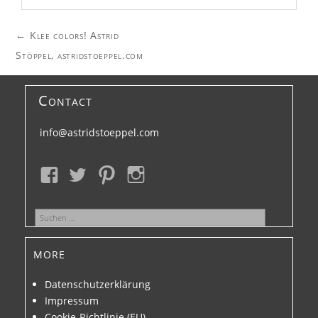
Post
←
Klee colors! Astrid
navigation
Stöppel, astridstoeppel.com
Contact
info@astridstoeppel.com
Suchen
nach:
more
Datenschutzerklärung
Impressum
Cookie-Richtlinie (EU)