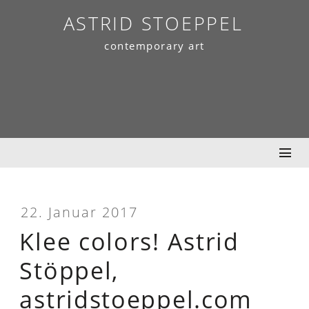
Skip
ASTRID STOEPPEL
to
contemporary art
content
22. Januar 2017
Klee colors! Astrid
Stöppel,
astridstoeppel.com