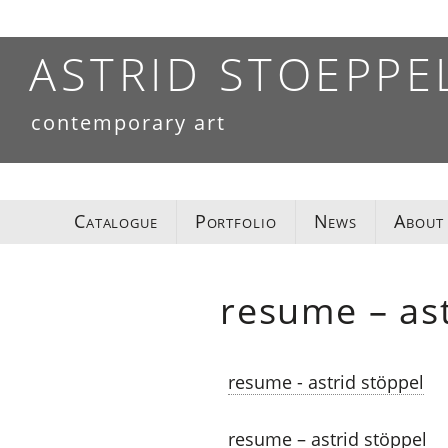
Skip
to
ASTRID STOEPPE
content
contemporary art
Catalogue
Portfolio
News
About
resume – ast
resume - astrid stöppel
resume – astrid stöppel