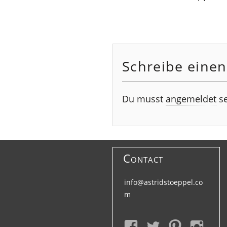
Schreibe eine
Du musst
angemeldet
se
Contact
info@astridstoeppel.co
m